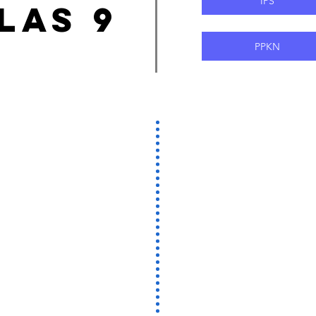
IPS
las 9
PPKN