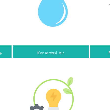
Konservasi Air
e