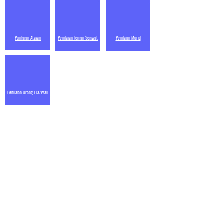
Penilaian Atasan
Penilaian Teman Sejawat
Penilaian Murid
Penilaian Orang Tua/Wali
PK Kepala Sekolah
Penilaian Teman Sejawat
Penilaian Murid
Penilaian Orang Tua/Wali