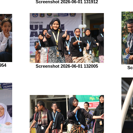
Screenshot 2026-06-01 131912
954
Screenshot 2026-06-01 132005
Sc