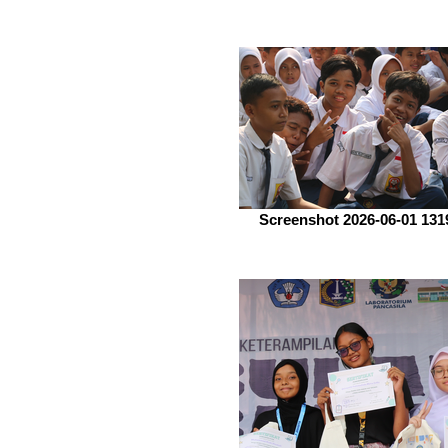
Screenshot 2026-06-01 131