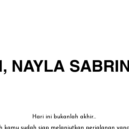
I, NAYLA SABRI
Hari ini bukanlah akhir...
 kamu sudah siap melanjutkan perjalanan yang