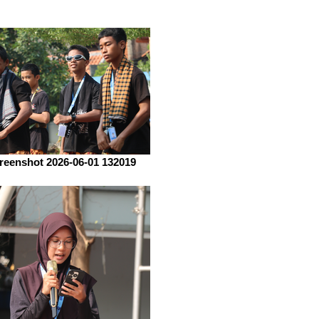
reenshot 2026-06-01 132019