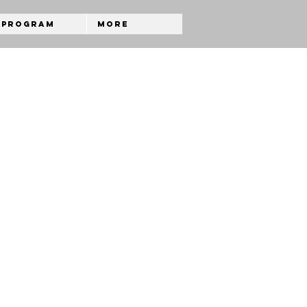
Program
More