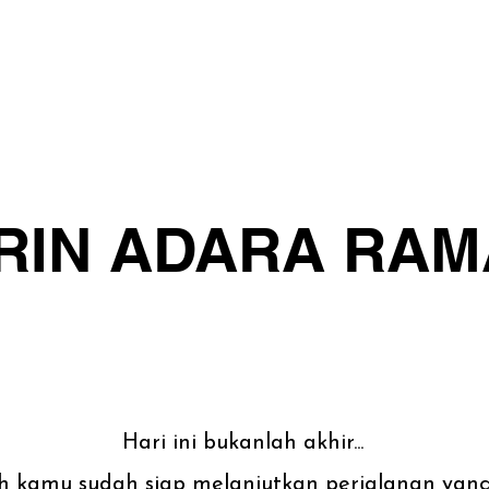
ORIN ADARA RA
Hari ini bukanlah akhir...
 kamu sudah siap melanjutkan perjalanan yang