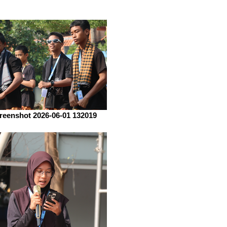
reenshot 2026-06-01 132019