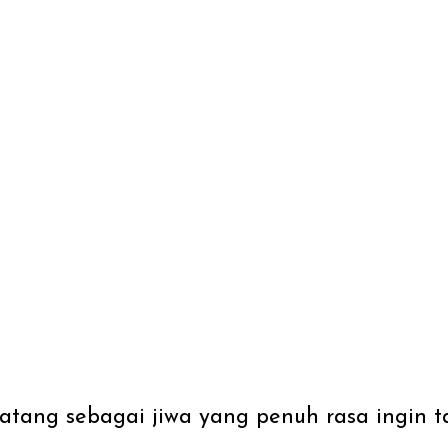
atang sebagai jiwa yang penuh rasa ingin tahu