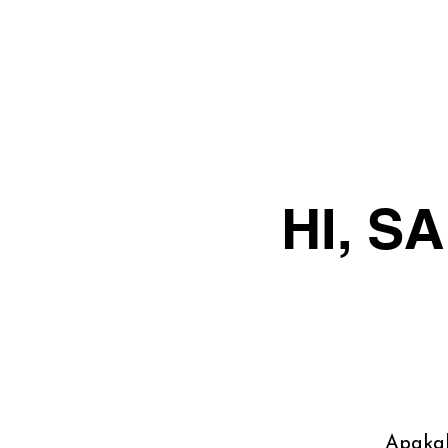
HI, S
Apakah