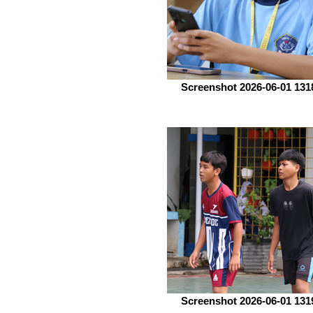
Screenshot 2026-06-01 131
Screenshot 2026-06-01 131