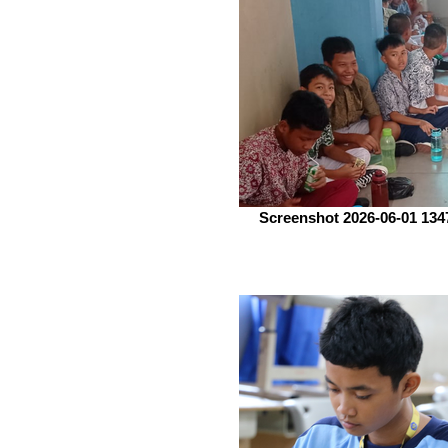
Screenshot 2026-06-01 134