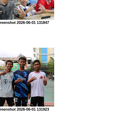
reenshot 2026-06-01 131847
reenshot 2026-06-01 131923