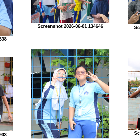
Screenshot 2026-06-01 134646
Sc
838
Sc
903