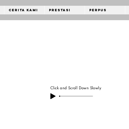
Cerita Kami
Prestasi
Perpus
Click and Scroll Down Slowly