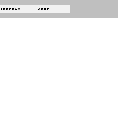
Program
More