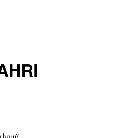
AHRI
 baru?