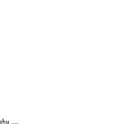
 ......