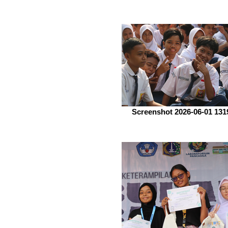
Screenshot 2026-06-01 131