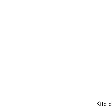
Kita d