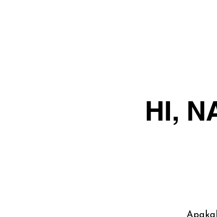
HI, 
Apakah