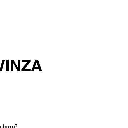
WINZA
 baru?