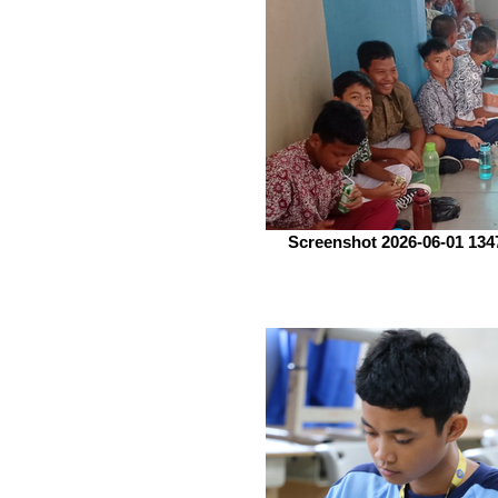
Screenshot 2026-06-01 134