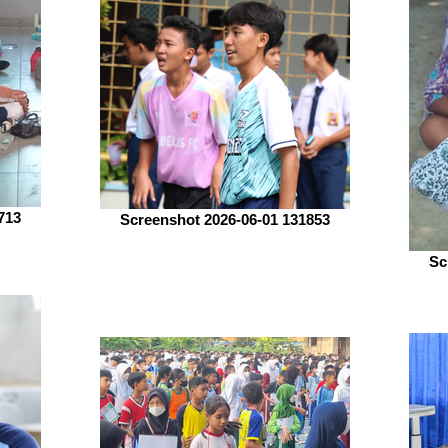
713
Screenshot 2026-06-01 131853
Sc