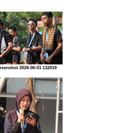
reenshot 2026-06-01 132019