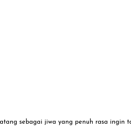
atang sebagai jiwa yang penuh rasa ingin tahu