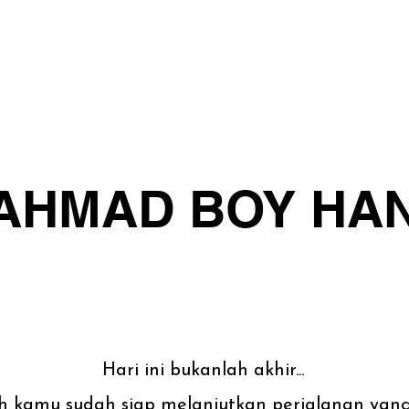
 AHMAD BOY HA
Hari ini bukanlah akhir...
 kamu sudah siap melanjutkan perjalanan yang