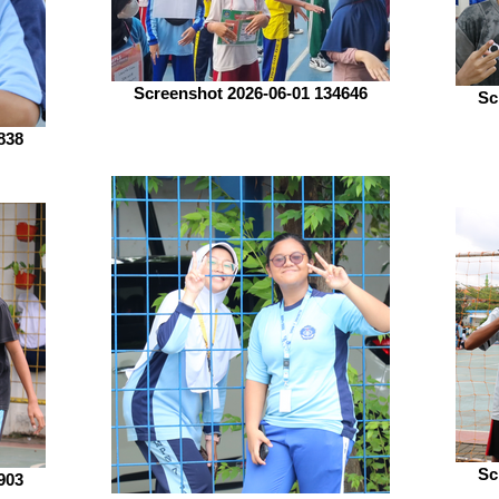
Screenshot 2026-06-01 134646
Sc
838
Sc
903