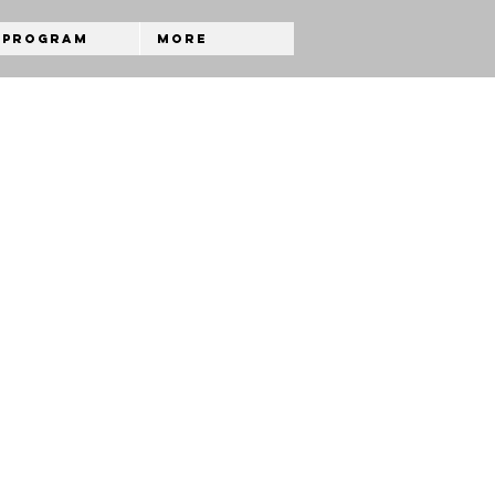
Program
More