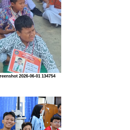
reenshot 2026-06-01 134754