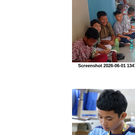
Screenshot 2026-06-01 134