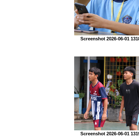
Screenshot 2026-06-01 131
Screenshot 2026-06-01 131