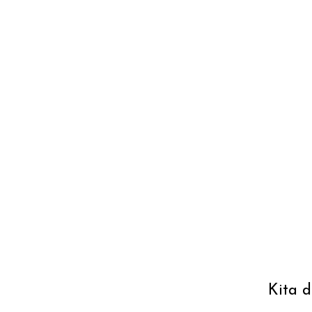
Kita d