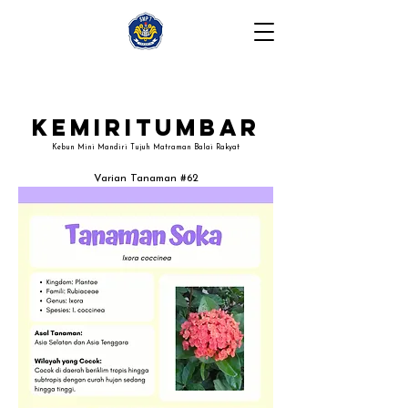
Kemiritumbar
Kebun Mini Mandiri Tujuh Matraman Balai Rakyat
Varian Tanaman #62