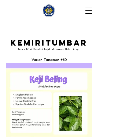
Kemiritumbar
Kebun Mini Mandiri Tujuh Matraman Balai Rakyat
Varian Tanaman #80