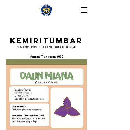
Kemiritumbar
Kebun Mini Mandiri Tujuh Matraman Balai Rakyat
Varian Tanaman #20