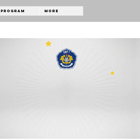
Program
More