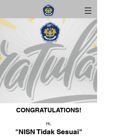
CONGRATULATIONS!
Hi,
"NISN Tidak Sesuai"