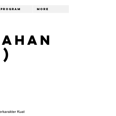
Program
More
mahan
)
erkarakter Kuat