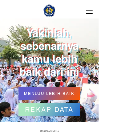
Yakinlah,
sebenarnya
kamu lebih
baik dari ini
MENUJU LEBIH BAIK
REKAP DATA
©2022 by START-7