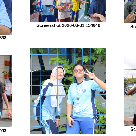
Screenshot 2026-06-01 134646
Sc
838
Sc
903