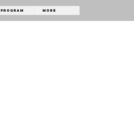
Program
More