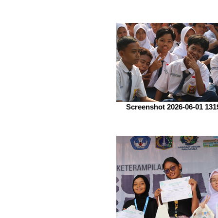
Screenshot 2026-06-01 131