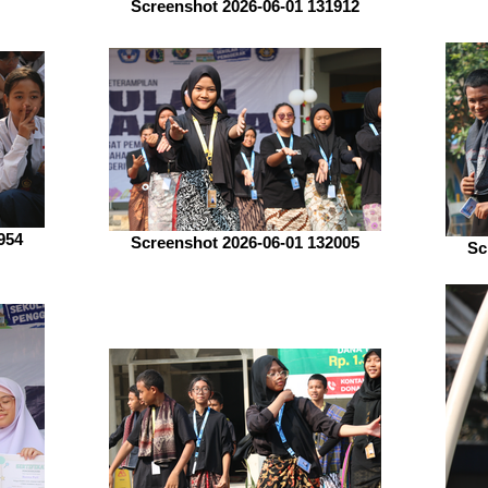
Screenshot 2026-06-01 131912
954
Screenshot 2026-06-01 132005
Sc