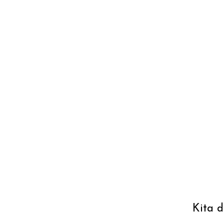
Kita d