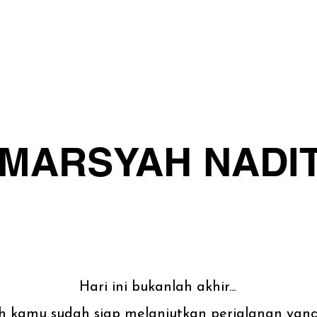
, MARSYAH NADI
Hari ini bukanlah akhir...
 kamu sudah siap melanjutkan perjalanan yang