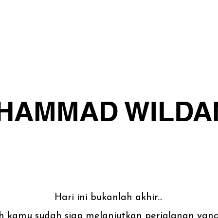
UHAMMAD WILDAN
Hari ini bukanlah akhir...
 kamu sudah siap melanjutkan perjalanan yang