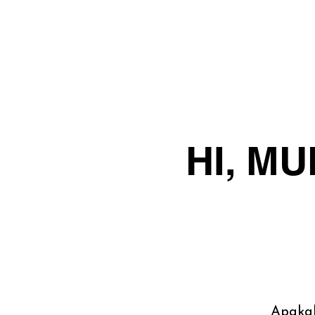
HI, M
Apakah