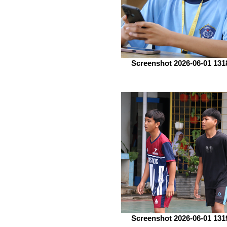
Screenshot 2026-06-01 131
Screenshot 2026-06-01 131