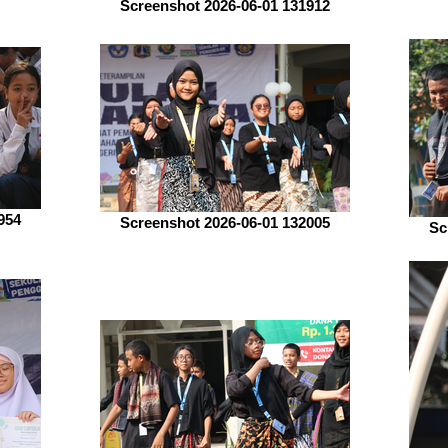
Screenshot 2026-06-01 131912
954
Screenshot 2026-06-01 132005
Sc