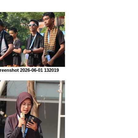
reenshot 2026-06-01 132019