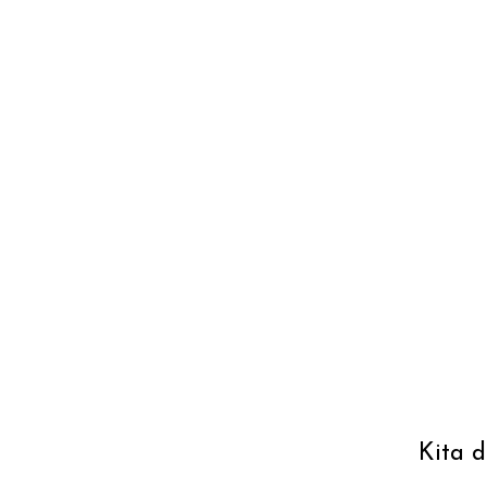
Kita d